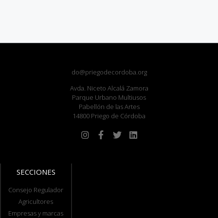
do@priegodecordoba.org
Avda. Niceto Alcalá Zamora
Parque Urbano Multiusos
Pabellón de las Artes
14800 Priego de Córdoba
SECCIONES
Consejo Regulador
Agricultores
Empresas y marcas