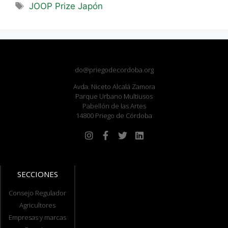
JOOP Prize Japón
do@priegodecordoba.org
Avda. Niceto Alcalá Zamora
Parque Urbano Multiusos
Pabellón de las Artes
14800 Priego de Córdoba
SECCIONES
Consejo Regulador
Agricultores
Empresas y marcas