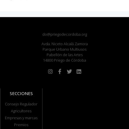
do@priegodecordoba.org
Avda. Niceto Alcalá Zamora
Parque Urbano Multiusos
Pabellón de las Artes
14800 Priego de Córdoba
SECCIONES
Consejo Regulador
Agricultores
Empresas y marcas
Premios