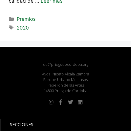
calidad de …
Leer más
Premios
2020
do@priegodecordoba.org
Avda. Niceto Alcalá Zamora
Parque Urbano Multiusos
Pabellón de las Artes
14800 Priego de Córdoba
SECCIONES