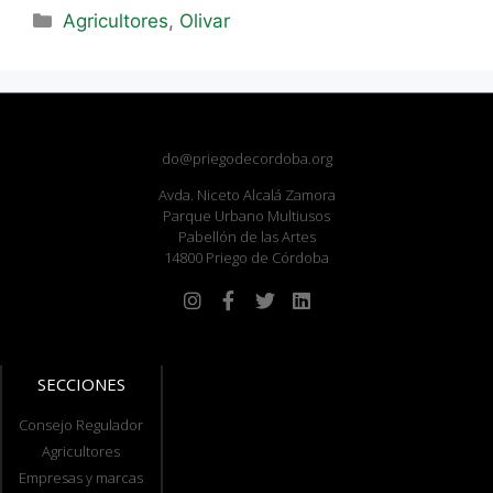
Agricultores
,
Olivar
do@priegodecordoba.org
Avda. Niceto Alcalá Zamora
Parque Urbano Multiusos
Pabellón de las Artes
14800 Priego de Córdoba
SECCIONES
Consejo Regulador
Agricultores
Empresas y marcas