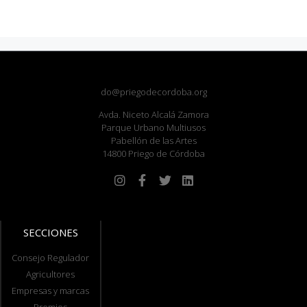
do@priegodecordoba.org
Avda. Niceto Alcalá Zamora
Parque Urbano Multiusos
Pabellón de las Artes
14800 Priego de Córdoba
SECCIONES
Consejo Regulador
Agricultores
Empresas y marcas
Premios