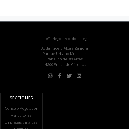
do@priegodecordoba.org
Avda. Niceto Alcalá Zamora
Parque Urbano Multiusos
Pabellón de las Artes
14800 Priego de Córdoba
SECCIONES
Consejo Regulador
Agricultores
Empresas y marcas
Premios