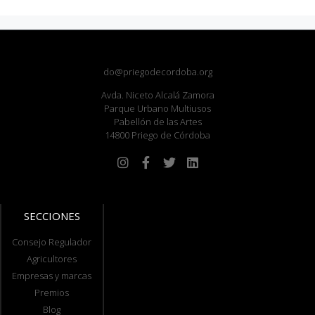
do@priegodecordoba.org
Avda. Niceto Alcalá Zamora
Parque Urbano Multiusos
Pabellón de las Artes
14800 Priego de Córdoba
SECCIONES
Consejo Regulador
Agricultores
Empresas y marcas
Premios
Blog