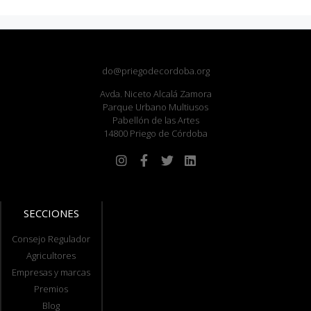
do@priegodecordoba.org
Avda. Niceto Alcalá Zamora
Parque Urbano Multiusos
Pabellón de las Artes
14800 Priego de Córdoba
SECCIONES
Consejo Regulador
Agricultores
Empresas y marcas
Premios
Blog