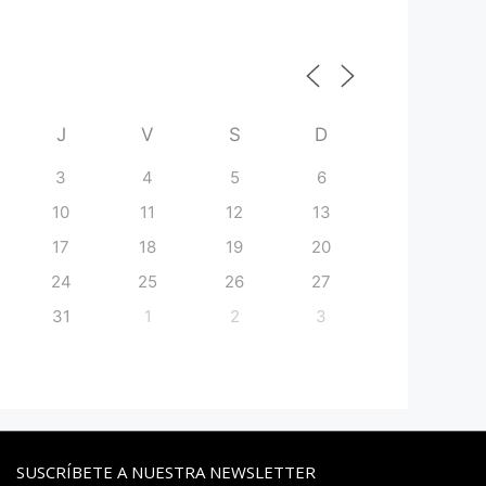
J
V
S
D
3
4
5
6
10
11
12
13
17
18
19
20
24
25
26
27
31
1
2
3
SUSCRÍBETE A NUESTRA NEWSLETTER