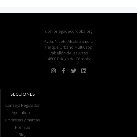
do@priegodecordoba.org
Avda. Niceto Alcalá Zamora
Parque Urbano Multiusos
Pabellón de las Artes
14800 Priego de Córdoba
SECCIONES
Consejo Regulador
Agricultores
Empresas y marcas
Premios
Blog