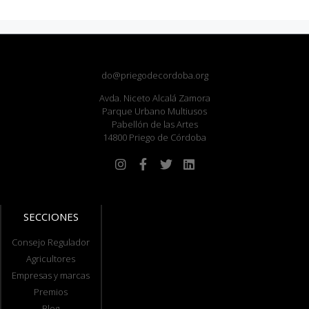
do@priegodecordoba.org
Avda. Niceto Alcalá Zamora
Parque Urbano Multiusos
Pabellón de las Artes
14800 Priego de Córdoba
SECCIONES
Consejo Regulador
Agricultores
Empresas y marcas
Premios
Blog