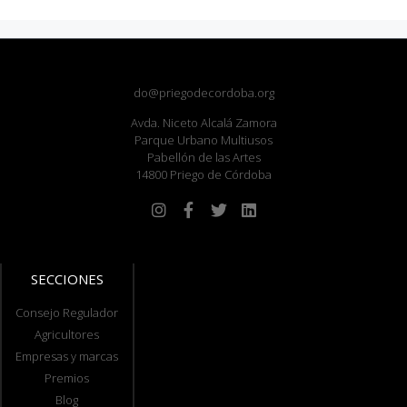
do@priegodecordoba.org
Avda. Niceto Alcalá Zamora
Parque Urbano Multiusos
Pabellón de las Artes
14800 Priego de Córdoba
SECCIONES
Consejo Regulador
Agricultores
Empresas y marcas
Premios
Blog