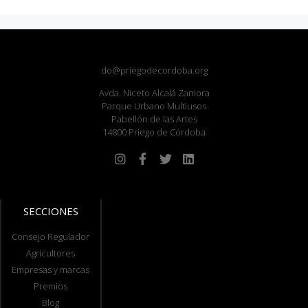
do@priegodecordoba.org
Avda. Niceto Alcalá Zamora
Parque Urbano Multiusos
Pabellón de las Artes
14800 Priego de Córdoba
SECCIONES
Consejo Regulador
Agricultores
Empresas y marcas
Premios
Blog