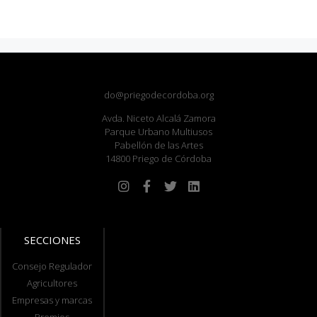
do@priegodecordoba.org
Avda. Niceto Alcalá Zamora
Parque Urbano Multiusos
Pabellón de las Artes
14800 Priego de Córdoba
SECCIONES
Consejo Regulador
Agricultores
Empresas y marcas
Premios