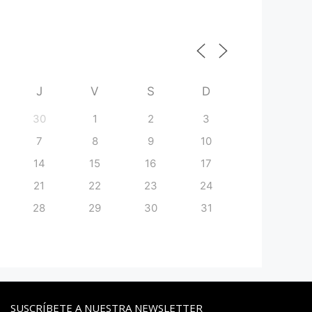
J
V
S
D
30
1
2
3
7
8
9
10
14
15
16
17
21
22
23
24
28
29
30
31
SUSCRÍBETE A NUESTRA NEWSLETTER