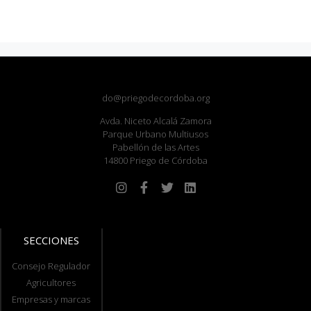
do@priegodecordoba.org
Avda. Niceto Alcalá Zamora
Parque Urbano Multiusos
Pabellón de las Artes
14800 Priego de Córdoba
SECCIONES
Consejo Regulador
Agricultores
Empresas y marcas