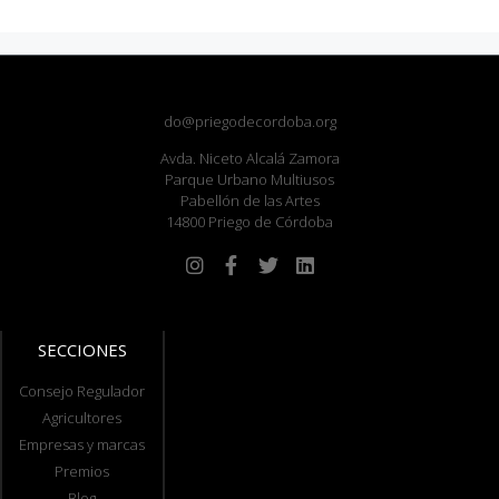
do@priegodecordoba.org
Avda. Niceto Alcalá Zamora
Parque Urbano Multiusos
Pabellón de las Artes
14800 Priego de Córdoba
SECCIONES
Consejo Regulador
Agricultores
Empresas y marcas
Premios
Blog