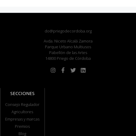
do@priegodecordoba.org
Avda. Niceto Alcalá Zamora
Parque Urbano Multiusos
Pabellón de las Artes
14800 Priego de Córdoba
SECCIONES
Consejo Regulador
Agricultores
Empresas y marcas
Premios
Blog