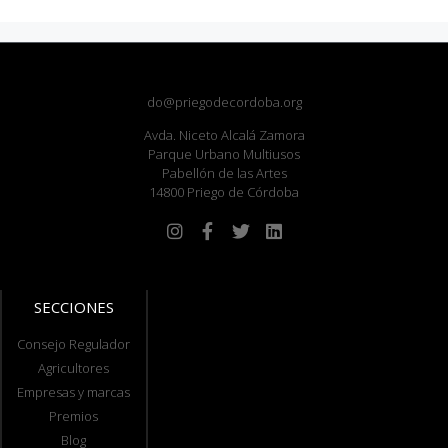
do@priegodecordoba.org
Avda. Niceto Alcalá Zamora
Parque Urbano Multiusos
Pabellón de las Artes
14800 Priego de Córdoba
SECCIONES
Consejo Regulador
Agricultores
Empresas y marcas
Premios
Blog