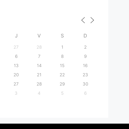
J
V
S
D
27
28
1
2
6
7
8
9
13
14
15
16
20
21
22
23
27
28
29
30
3
4
5
6