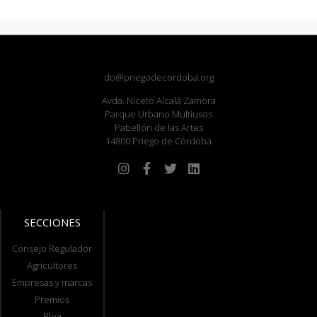
do@priegodecordoba.org
Avda. Niceto Alcalá Zamora
Parque Urbano Multiusos
Pabellón de las Artes
14800 Priego de Córdoba
SECCIONES
Consejo Regulador
Agricultores
Empresas y marcas
Premios
Blog