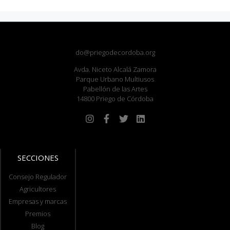
do@priegodecordoba.org
Avda. Niceto Alcalá Zamora
Parque Urbano Multiusos
Pabellón de las Artes
14800 Priego de Córdoba
SECCIONES
Consejo Regulador
Agricultores
Empresas y marcas
Premios
Blog