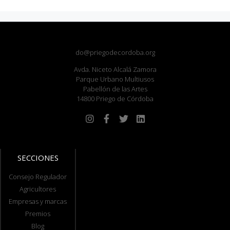
do@priegodecordoba.org
Avda. Niceto Alcalá Zamora
Parque Urbano Multiusos
Pabellón de las Artes
14800 Priego de Córdoba
SECCIONES
Consejo Regulador
Agricultores
Empresas y marcas
Premios
Blog