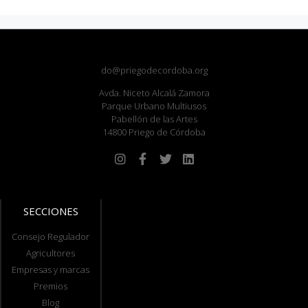
do@priegodecordoba.org
Avda. Niceto Alcalá Zamora
Parque Urbano Multiusos
Pabellón de las Artes
14800 Priego de Córdoba
SECCIONES
Consejo Regulador
Agricultores
Empresas y marcas
Premios
Blog