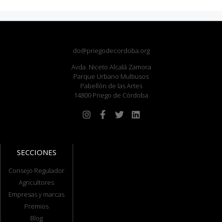
do@priegodecordoba.org
Avda. Niceto Alcalá Zamora
Parque Urbano Multiusos
Pabellón de las Artes
14800 Priego de Córdoba
SECCIONES
Consejo Regulador
Agricultores
Empresas y marcas
Premios
Blog