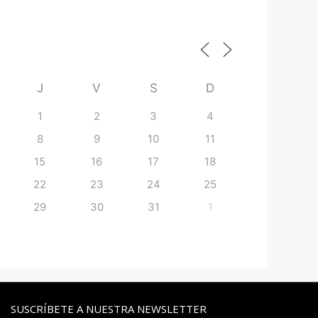
J
V
S
D
1
2
3
4
8
9
10
11
15
16
17
18
22
23
24
25
29
30
31
1
SUSCRÍBETE A NUESTRA NEWSLETTER