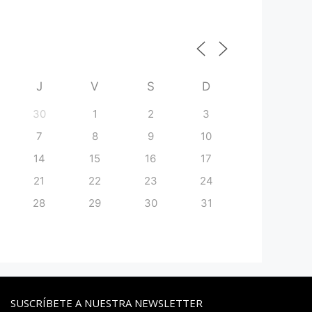
J
V
S
D
30
1
2
3
7
8
9
10
14
15
16
17
21
22
23
24
28
29
30
31
SUSCRÍBETE A NUESTRA NEWSLETTER