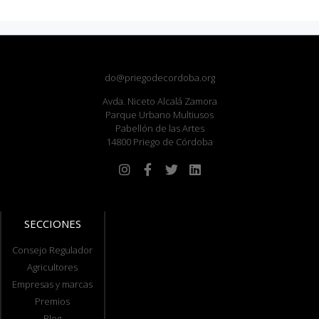
do@priegodecordoba.org
Avda. Niceto Alcalá Zamora
Parque Urbano Multiusos
Pabellón de las Artes
14800 Priego de Córdoba
SECCIONES
Consejo Regulador
Agricultores
Empresas y marcas
Premios
Blog