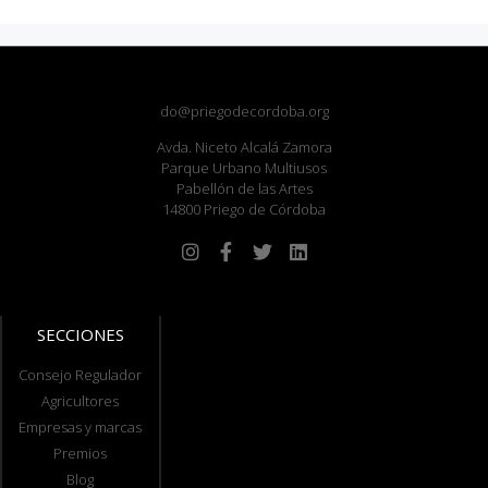
do@priegodecordoba.org
Avda. Niceto Alcalá Zamora
Parque Urbano Multiusos
Pabellón de las Artes
14800 Priego de Córdoba
SECCIONES
Consejo Regulador
Agricultores
Empresas y marcas
Premios
Blog