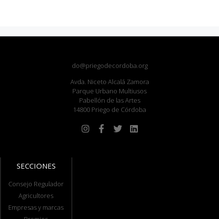
do@priegodecordoba.org
Avda. Niceto Alcalá Zamora
Parque Urbano Multiusos
Pabellón de las Artes
14800 Priego de Córdoba
SECCIONES
Consejo Regulador
Agricultores
Empresas y marcas
Premios