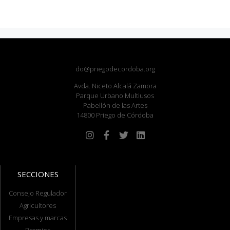
do@priegodecordoba.org
Avda. Niceto Alcalá Zamora
Parque Urbano Multiusos
Pabellón de las Artes
14800 Priego de Córdoba
SECCIONES
Consejo Regulador
Agricultores
Empresas y marcas
Premios