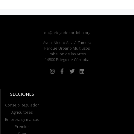
do@priegodecordoba.org
Avda. Niceto Alcalá Zamora
Parque Urbano Multiusos
Pabellón de las Artes
14800 Priego de Córdoba
SECCIONES
Consejo Regulador
Agricultores
Empresas y marcas
Premios
Blog