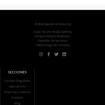
do@priegodecordoba.org
Avda. Niceto Alcalá Zamora
Parque Urbano Multiusos
Pabellón de las Artes
14800 Priego de Córdoba
SECCIONES
Consejo Regulador
Agricultores
Empresas y marcas
Premios
Blog