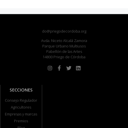
do@priegodecordoba.org
Avda. Niceto Alcalá Zamora
Parque Urbano Multiusos
Pabellón de las Artes
14800 Priego de Córdoba
SECCIONES
Consejo Regulador
Agricultores
Empresas y marcas
Premios
Blog