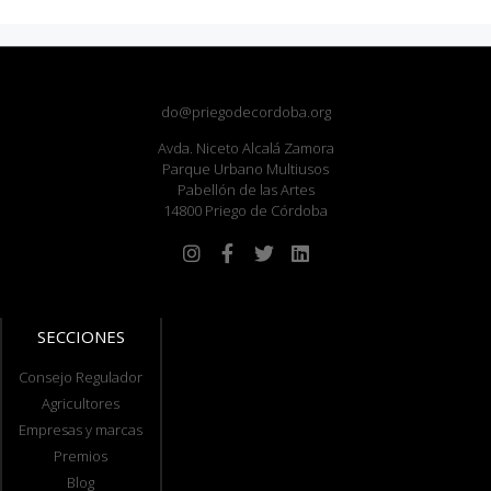
do@priegodecordoba.org
Avda. Niceto Alcalá Zamora
Parque Urbano Multiusos
Pabellón de las Artes
14800 Priego de Córdoba
SECCIONES
Consejo Regulador
Agricultores
Empresas y marcas
Premios
Blog