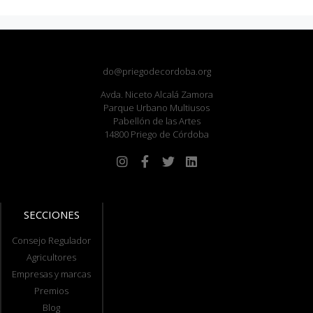
do@priegodecordoba.org
Avda. Niceto Alcalá Zamora
Parque Urbano Multiusos
Pabellón de las Artes
14800 Priego de Córdoba
SECCIONES
Consejo Regulador
Agricultores
Empresas y marcas
Premios
Blog