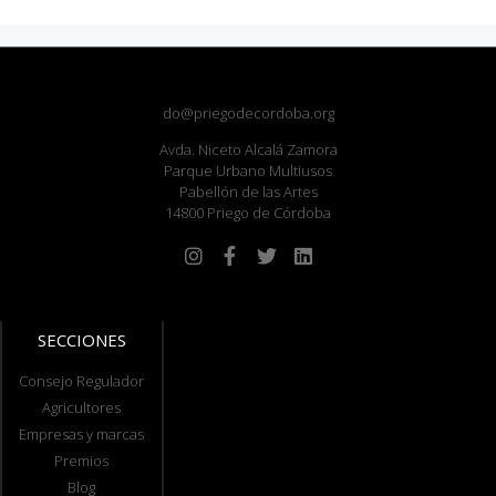
do@priegodecordoba.org
Avda. Niceto Alcalá Zamora
Parque Urbano Multiusos
Pabellón de las Artes
14800 Priego de Córdoba
SECCIONES
Consejo Regulador
Agricultores
Empresas y marcas
Premios
Blog