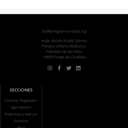
do@priegodecordoba.org
Avda. Niceto Alcalá Zamora
Parque Urbano Multiusos
Pabellón de las Artes
14800 Priego de Córdoba
SECCIONES
Consejo Regulador
Agricultores
Empresas y marcas
Premios
Blog