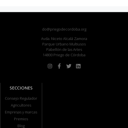
do@priegodecordoba.org
Avda. Niceto Alcalá Zamora
Parque Urbano Multiusos
Pabellón de las Artes
14800 Priego de Córdoba
SECCIONES
Consejo Regulador
Agricultores
Empresas y marcas
Premios
Blog