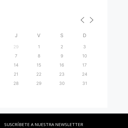
J
V
S
D
29
1
2
3
7
8
9
10
14
15
16
17
21
22
23
24
28
29
30
31
SUSCRÍBETE A NUESTRA NEWSLETTER