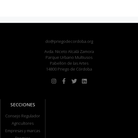
do@priegodecordoba.org
Avda. Niceto Alcalá Zamora
Parque Urbano Multiusos
Pabellón de las Artes
14800 Priego de Córdoba
SECCIONES
Consejo Regulador
Agricultores
Empresas y marcas
Premios