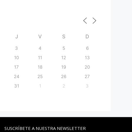
J
V
S
D
3
4
5
6
10
11
12
13
17
18
19
20
24
25
26
27
31
1
2
3
SUSCRÍBETE A NUESTRA NEWSLETTER