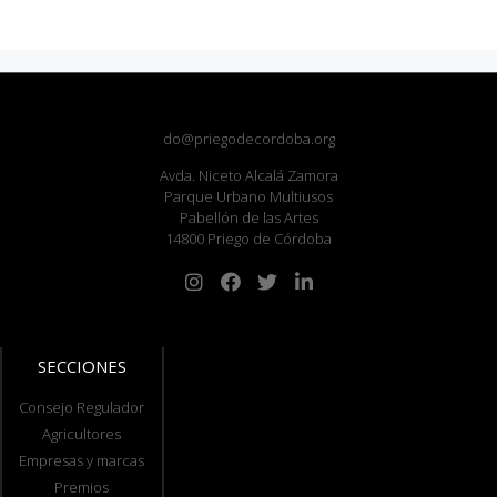
do@priegodecordoba.org
Avda. Niceto Alcalá Zamora
Parque Urbano Multiusos
Pabellón de las Artes
14800 Priego de Córdoba
SECCIONES
Consejo Regulador
Agricultores
Empresas y marcas
Premios