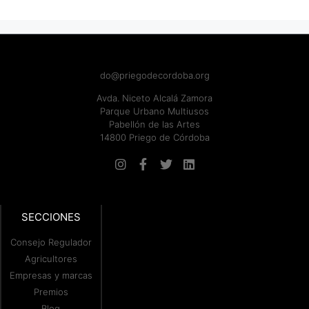
do@priegodecordoba.org
Avda. Niceto Alcalá Zamora
Parque Urbano Multiusos
Pabellón de las Artes
14800 Priego de Córdoba
SECCIONES
Consejo Regulador
Agricultores
Empresas y marcas
Premios
Blog