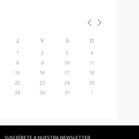
J
V
S
D
1
2
3
4
8
9
10
11
15
16
17
18
22
23
24
25
29
30
31
1
SUSCRÍBETE A NUESTRA NEWSLETTER