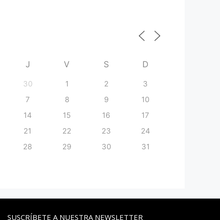
J
V
S
D
30
1
2
3
7
8
9
10
14
15
16
17
21
22
23
24
28
29
30
31
SUSCRÍBETE A NUESTRA NEWSLETTER