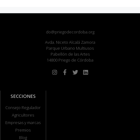
do@priegodecordoba.org
Avda. Niceto Alcalá Zamora
Parque Urbano Multiusos
Pabellón de las Artes
14800 Priego de Córdoba
SECCIONES
Consejo Regulador
Agricultores
Empresas y marcas
Premios
Blog