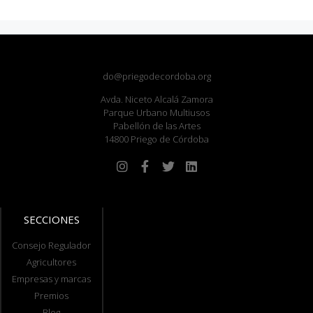
do@priegodecordoba.org
Avda. Niceto Alcalá Zamora
Parque Urbano Multiusos
Pabellón de las Artes
14800 Priego de Córdoba
SECCIONES
Consejo Regulador
Agricultores
Empresas y marcas
Premios
Blog