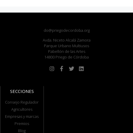
do@priegodecordoba.org
Avda. Niceto Alcalá Zamora
Parque Urbano Multiusos
Pabellón de las Artes
14800 Priego de Córdoba
SECCIONES
Consejo Regulador
Agricultores
Empresas y marcas
Premios
Blog